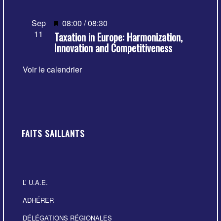
Mis
Sep
08:00
/
08:30
11
Taxation in Europe: Harmonization,
en
Innovation and Competitiveness
avant
Voir le calendrier
FAITS SAILLANTS
L’ U.A.E.
ADHÉRER
DÉLÉGATIONS RÉGIONALES