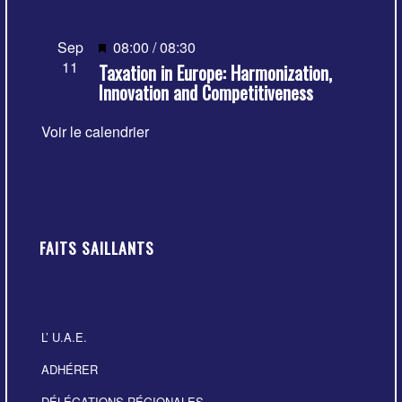
Mis
Sep
08:00
/
08:30
11
Taxation in Europe: Harmonization,
en
Innovation and Competitiveness
avant
Voir le calendrier
FAITS SAILLANTS
L’ U.A.E.
ADHÉRER
DÉLÉGATIONS RÉGIONALES