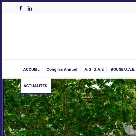
ACCUEIL
Congrès Annuel
A.G. U.A.E
BOUSE U.A.E.
ACTUALITÉS