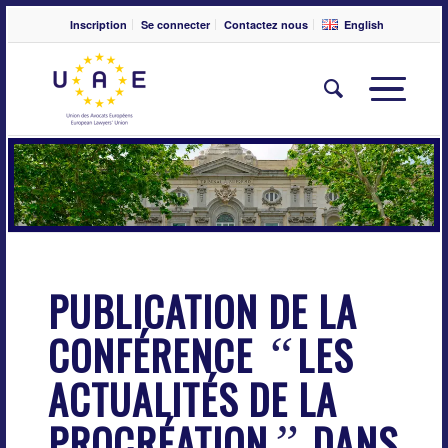
Inscription
Se connecter
Contactez nous
English
PUBLICATION DE LA
CONFÉRENCE
LES
“
ACTUALITÉS DE LA
PROCRÉATION
DANS
”