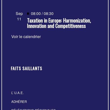
Mis
Sep
08:00
/
08:30
11
Taxation in Europe: Harmonization,
en
Innovation and Competitiveness
avant
Voir le calendrier
FAITS SAILLANTS
L’ U.A.E.
ADHÉRER