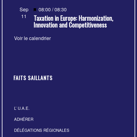
Mis
Sep
08:00
/
08:30
11
Taxation in Europe: Harmonization,
en
Innovation and Competitiveness
avant
Voir le calendrier
FAITS SAILLANTS
L’ U.A.E.
ADHÉRER
DÉLÉGATIONS RÉGIONALES