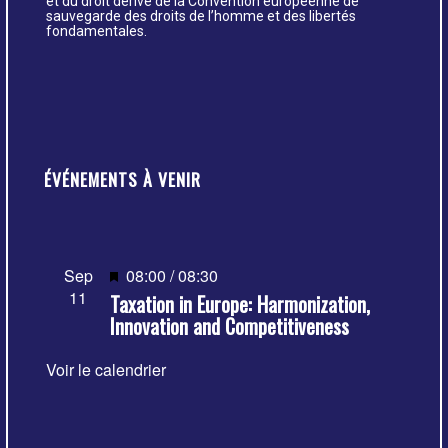
et du droit dérivé de la Convention européenne de
sauvegarde des droits de l’homme et des libertés
fondamentales.
ÉVÉNEMENTS À VENIR
Mis
Sep
08:00
/
08:30
11
Taxation in Europe: Harmonization,
en
Innovation and Competitiveness
avant
Voir le calendrier