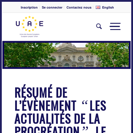
Inscription
Se connecter
Contactez nous
English
RÉSUMÉ DE
L’ÉVÈNEMENT
LES
“
ACTUALITÉS DE LA
PROCRÉATION
, LE
”