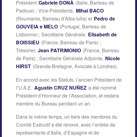
Président
Gabriele DONÀ
(Italie, Barreau de
Padoue) ; Vice-Présidents,
Mihai BACO
(Roumanie, Barreau d’Alba Iulia) et
Pedro de
GOUVEIA e MELO
(Portugal, Barreau de
Lisbonne) ; Secrétaire Générale,
Elisabeth de
BOISSIEU
(France, Barreau de Paris) ;
Trésorier,
Jean PATRIMONIO
(France, Barreau
de Paris) ; Secrétaire Générale Adjointe,
Nicole
HIRST
(Grande-Bretagne, Avocate à Londres).
En accord avec les Statuts, l’ancien Président de
l’U.A.E.
Agustín CRUZ NUÑEZ
a été nommé
Président d’Honneur de l’Association, et restera
membre du Bureau pendant un an.
Dans le même temps, un tiers des membres du
Comité Exécutif a été rénové, avec l’entrée de
représentants d’Italie, d’Espagne et de