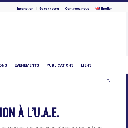
Inscription
Se connecter
Contactez nous
English
ONS
EVENEMENTS
PUBLICATIONS
LIENS
N À L’U.A.E.
us les services que nous vous proposons en tant que