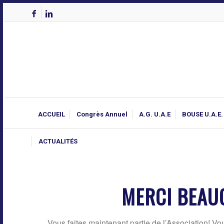
ACCUEIL
Congrès Annuel
A.G. U.A.E
BOUSE U.A.E.
ACTUALITÉS
MERCI BEAUC
Vous faites maintenant partie de l’Association! V