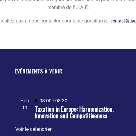
membre de l’U.A.E.
hésitez pas à nous contacter pour toute question à:
contact@uae
ÉVÉNEMENTS À VENIR
Mis
Sep
08:00
/
08:30
11
Taxation in Europe: Harmonization,
en
Innovation and Competitiveness
avant
Voir le calendrier