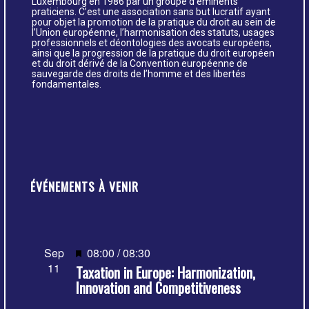
Luxembourg en 1986 par un groupe d’éminents
praticiens. C’est une association sans but lucratif ayant
pour objet la promotion de la pratique du droit au sein de
l’Union européenne, l’harmonisation des statuts, usages
professionnels et déontologies des avocats européens,
ainsi que la progression de la pratique du droit européen
et du droit dérivé de la Convention européenne de
sauvegarde des droits de l’homme et des libertés
fondamentales.
ÉVÉNEMENTS À VENIR
Mis
Sep
08:00
/
08:30
11
Taxation in Europe: Harmonization,
en
Innovation and Competitiveness
avant