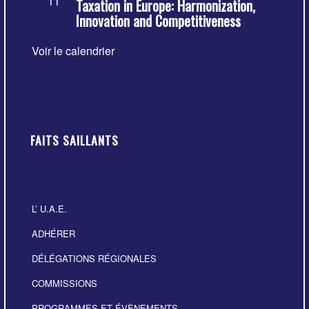
11
Taxation in Europe: Harmonization,
en
Innovation and Competitiveness
avant
Voir le calendrier
FAITS SAILLANTS
L’ U.A.E.
ADHÉRER
DÉLÉGATIONS RÉGIONALES
COMMISSIONS
PROGRAMMES ET ÉVÈNEMENTS