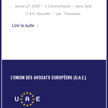
/
/
janvier 27, 2020
0 Commentaires
dans
Italie
,
/
U.A.E. Nouvelle
par
Francesca
Lire la suite
L’UNION DES AVOCATS EUROPÉENS (U.A.E.)