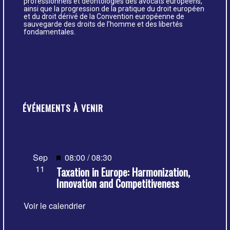
professionnels et déontologies des avocats européens,
ainsi que la progression de la pratique du droit européen
et du droit dérivé de la Convention européenne de
sauvegarde des droits de l’homme et des libertés
fondamentales.
ÉVÉNEMENTS À VENIR
Mis
Sep
08:00
/
08:30
11
Taxation in Europe: Harmonization,
en
Innovation and Competitiveness
avant
Voir le calendrier