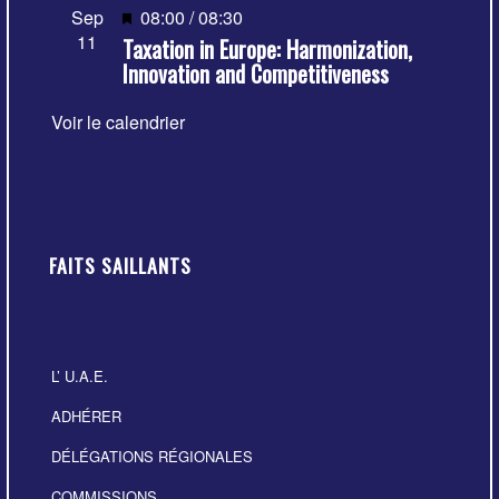
Mis
Sep
08:00
/
08:30
11
Taxation in Europe: Harmonization,
en
Innovation and Competitiveness
avant
Voir le calendrier
FAITS SAILLANTS
L’ U.A.E.
ADHÉRER
DÉLÉGATIONS RÉGIONALES
COMMISSIONS