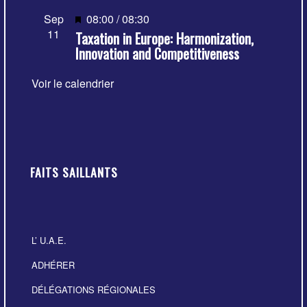
Mis
Sep
08:00
/
08:30
11
Taxation in Europe: Harmonization,
en
Innovation and Competitiveness
avant
Voir le calendrier
FAITS SAILLANTS
L’ U.A.E.
ADHÉRER
DÉLÉGATIONS RÉGIONALES