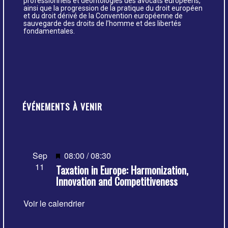
professionnels et déontologies des avocats européens,
ainsi que la progression de la pratique du droit européen
et du droit dérivé de la Convention européenne de
sauvegarde des droits de l’homme et des libertés
fondamentales.
ÉVÉNEMENTS À VENIR
Mis
Sep
08:00
/
08:30
11
Taxation in Europe: Harmonization,
en
Innovation and Competitiveness
avant
Voir le calendrier