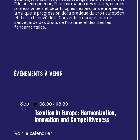
l’Union européenne, l’harmonisation des statuts, usages
professionnels et déontologies des avocats européens,
ainsi que la progression de la pratique du droit européen
et du droit dérivé de la Convention européenne de
sauvegarde des droits de l’homme et des libertés
fondamentales.
ÉVÉNEMENTS À VENIR
Mis
Sep
08:00
/
08:30
11
Taxation in Europe: Harmonization,
en
Innovation and Competitiveness
avant
Voir le calendrier