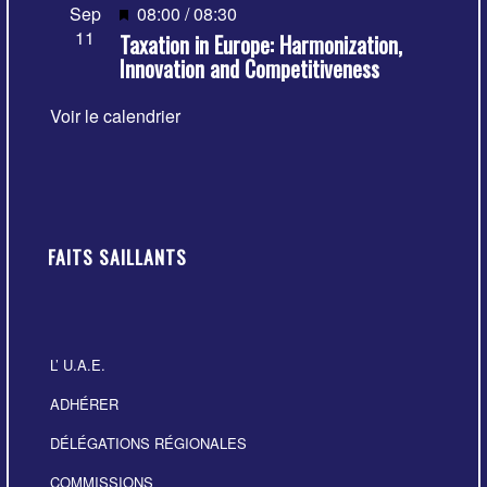
Mis
Sep
08:00
/
08:30
11
Taxation in Europe: Harmonization,
en
Innovation and Competitiveness
avant
Voir le calendrier
FAITS SAILLANTS
L’ U.A.E.
ADHÉRER
DÉLÉGATIONS RÉGIONALES
COMMISSIONS