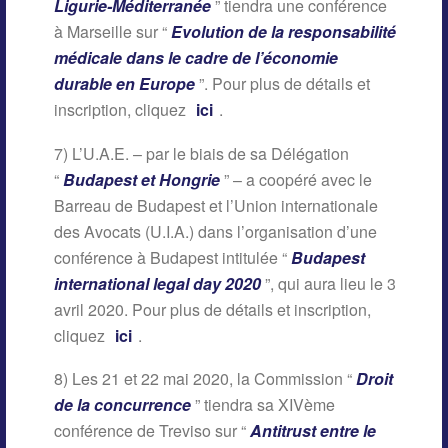
Ligurie-Méditerranée
” tiendra une conférence
à Marseille sur “
Evolution de la responsabilité
médicale dans le cadre de l’économie
durable en Europe
”. Pour plus de détails et
inscription, cliquez
ici
.
7) L’U.A.E. – par le biais de sa Délégation
“
Budapest et Hongrie
” – a coopéré avec le
Barreau de Budapest et l’Union internationale
des Avocats (U.I.A.) dans l’organisation d’une
conférence à Budapest intitulée “
Budapest
international legal day 2020
”, qui aura lieu le 3
avril 2020. Pour plus de détails et inscription,
cliquez
ici
.
8) Les 21 et 22 mai 2020, la Commission “
Droit
de la concurrence
” tiendra sa XIVème
conférence de Treviso sur “
Antitrust entre le