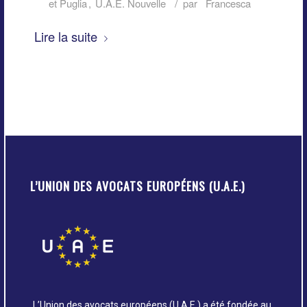
/
et Puglia
,
U.A.E. Nouvelle
par
Francesca
Lire la suite
L’UNION DES AVOCATS EUROPÉENS (U.A.E.)
L’Union des avocats européens (U.A.E.) a été fondée au