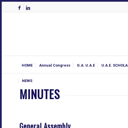
HOME
Annual Congress
G.A. U.A.E
U.A.E. SCHOL
NEWS
MINUTES
General Assembly