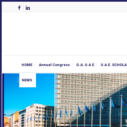
HOME
Annual Congress
G.A. U.A.E
U.A.E. SCHOL
NEWS