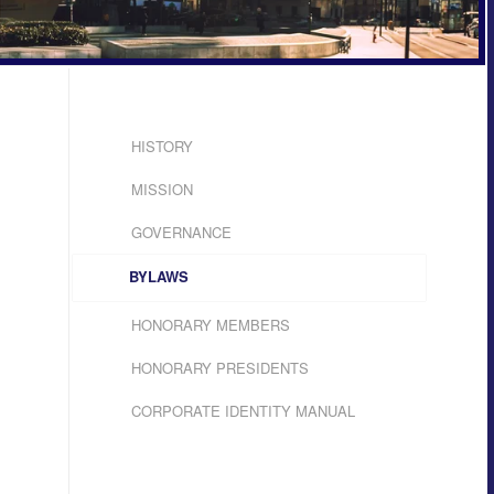
HISTORY
MISSION
GOVERNANCE
BYLAWS
HONORARY MEMBERS
HONORARY PRESIDENTS
CORPORATE IDENTITY MANUAL