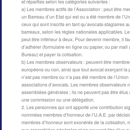
et réparties selon les catégories suivantes :
a) Les membres actifs de l’Association : peut être mem
un Barreau d’un Etat qui est ou a été membre de l’U
ceux qui sont inscrits en tant qu’avocats-stagiaires a
barreaux, selon les règles nationales applicables. 
peut être inférieur à deux. Pour devenir membre, il fa
d’adhérer (formulaire en ligne ou papier, ou par mai
Bureau) et payer la cotisation.
b) Les membres observateurs : peuvent être membres
européens ou non, ainsi que tout avocat exerçant la 
n’est pas membre ou n’a pas été membre de l’Union 
associations d’avocats. Les membres observateurs n’
assemblées générales ; ils ne peuvent pas être élus a
une commission ou une délégation.
2. Les personnes qui ont apporté une contribution sign
nommées membres d’honneur de l’U.A.E. par décision
membres d’honneur sont exonérés de la cotisation, ma
aux assemblées générales et ne peuvent être élus au 