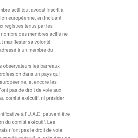
bre actif tout avocat inscrit à
nion européenne, en incluant
ux registres tenus par les
Le nombre des membres actifs ne
ut manifester sa volonté
l adressé à un membre du
 observateurs les barreaux
profession dans un pays qui
européenne, et encore les
ont pas de droit de vote aux
u comité exécutif, ni présider
ificative à l’U.A.E. peuvent être
 du comité exécutif. Les
is n’ont pas le droit de vote
comité exécutif, ni présider une