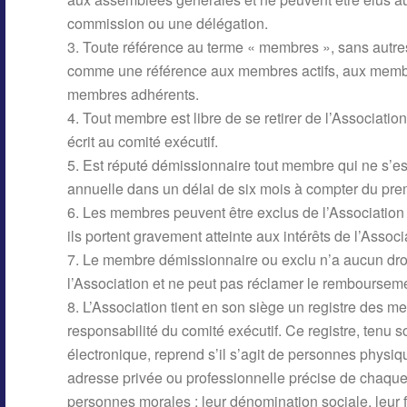
commission ou une délégation.
3. Toute référence au terme « membres », sans autres
comme une référence aux membres actifs, aux memb
membres adhérents.
4. Tout membre est libre de se retirer de l’Associati
écrit au comité exécutif.
5. Est réputé démissionnaire tout membre qui ne s’est
annuelle dans un délai de six mois à compter du pre
6. Les membres peuvent être exclus de l’Association
ils portent gravement atteinte aux intérêts de l’Associ
7. Le membre démissionnaire ou exclu n’a aucun droi
l’Association et ne peut pas réclamer le rembourseme
8. L’Association tient en son siège un registre des me
responsabilité du comité exécutif. Ce registre, tenu 
électronique, reprend s’il s’agit de personnes physiq
adresse privée ou professionnelle précise de chaque 
personnes morales : leur dénomination sociale, leur f